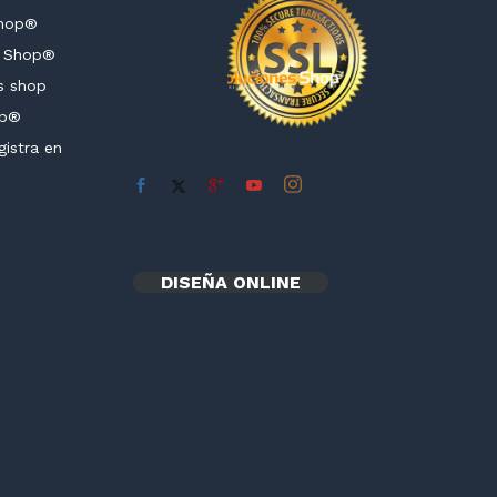
Shop®
es Shop®
s shop
op®
istra en
DISEÑA ONLINE