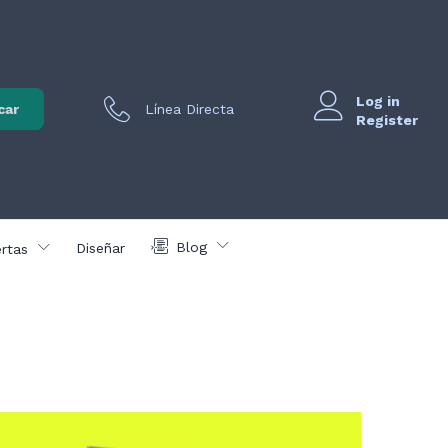
Log in
car
Línea Directa
Register
Blog
Diseñar
rtas