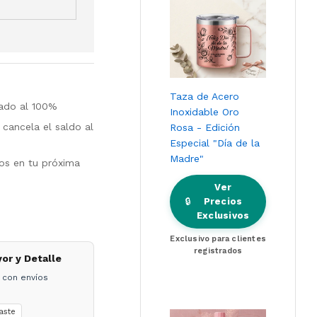
Taza de Acero
tado al 100%
Inoxidable Oro
cancela el saldo al
Rosa - Edición
Especial "Día de la
Madre"
los en tu próxima
Ver
🔒
Precios
Exclusivos
Exclusivo para clientes
registrados
yor y Detalle
 con envíos
aste