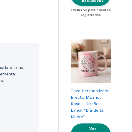
Exclusivos
Exclusivo para clientes
registrados
ñada de una
plementa
vo.
Taza Personalizada
Efecto Mármol
Rosa - Diseño
Lineal "Día de la
Madre"
Ver