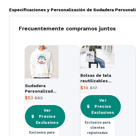
Especificaciones y Personalización de Sudadera Personal
Frecuentemente compramos juntos
Bolsas de tela
reutilizables
Sudadera
con impresión
$
14
$
17
Personalizada
personalizada
con Taza de
$
53
$
62
Ver
Regalo
🔒
Precios
Ver
Exclusivos
🔒
Precios
Exclusivos
Exclusivo para
clientes
Exclusivo para
registrados