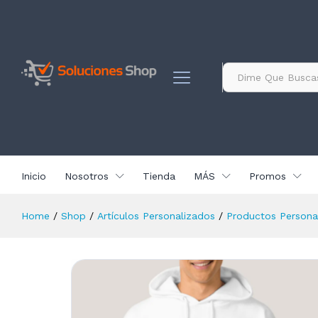
contenido
Sudadera Personalizada con Ta
Descripción
Especificación
Valoracio
Todo
Inicio
Nosotros
Tienda
MÁS
Promos
Home
/
Shop
/
Artículos Personalizados
/
Productos Persona