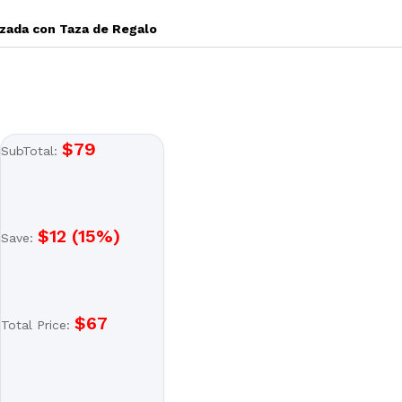
izada con Taza de Regalo
$
79
SubTotal:
$
12
(
15
%)
Save:
$
67
Total Price: