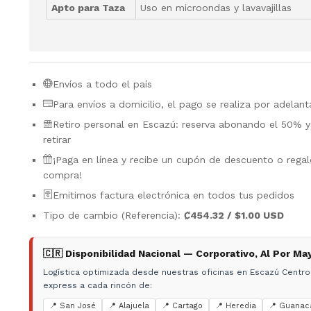
Apto para Taza
Uso en microondas y lavavajillas
Envíos a todo el país
Para envíos a domicilio, el pago se realiza por adelan
Retiro personal en Escazú: reserva abonando el 50% y 
retirar
¡Paga en línea y recibe un cupón de descuento o rega
compra!
Emitimos factura electrónica en todos tus pedidos
Tipo de cambio (Referencia):
₡454.32 / $1.00 USD
🇨🇷 Disponibilidad Nacional — Corporativo, Al Por Ma
Logística optimizada desde nuestras oficinas en Escazú Centro
express a cada rincón de:
📍 San José
📍 Alajuela
📍 Cartago
📍 Heredia
📍 Guanac