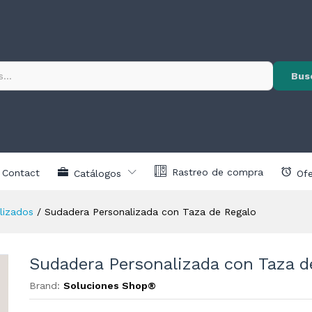
za de Regalo
Ver
V
🔒
Precios
🔒
Pre
nes (0)
Exclusivos
Excl
Exclusivo para
Exclusi
Bus
clientes registrados
clientes r
Rastreo de compra
Contact
Catálogos
Ofe
lizados
/
Sudadera Personalizada con Taza de Regalo
Sudadera Personalizada con Taza d
Brand:
Soluciones Shop®