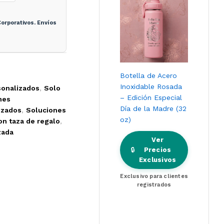
orporativos. Envíos
Botella de Acero
Inoxidable Rosada
sonalizados
,
Solo
– Edición Especial
nes
Día de la Madre (32
izados
,
Soluciones
oz)
on taza de regalo
,
zada
Ver
🔒
Precios
Exclusivos
Exclusivo para clientes
registrados