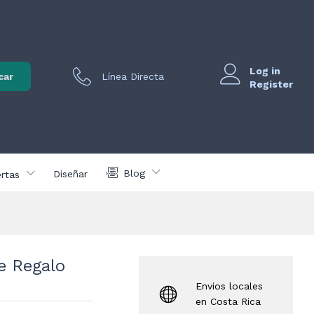
er
cios
COMPRAR AHORA
usivos
Log in
vo para
car
Línea Directa
egistrados
Register
Blog
Diseñar
rtas
e Regalo
Envios locales
en Costa Rica