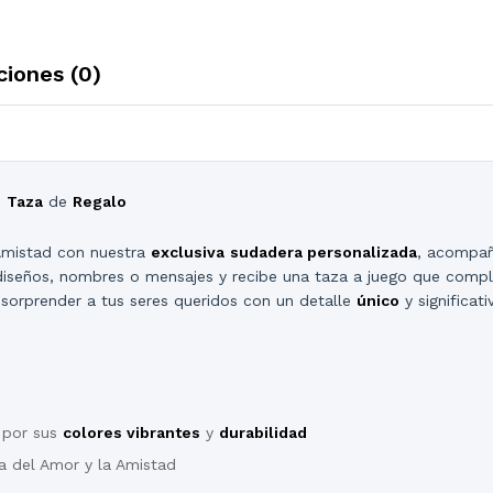
ciones (0)
n
Taza
de
Regalo
 Amistad con nuestra
exclusiva
sudadera personalizada
, acompa
s diseños, nombres o mensajes y recibe una taza a juego que com
 sorprender a tus seres queridos con un detalle
único
y significati
a por sus
colores vibrantes
y
durabilidad
a del Amor y la Amistad