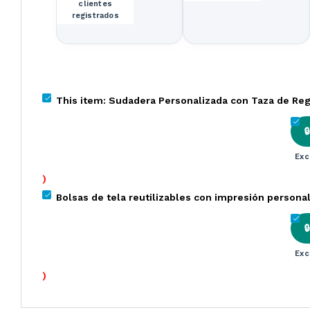
clientes
registrados
This item:
Sudadera Personalizada con Taza de Reg

Exc
)
Bolsas de tela reutilizables con impresión persona

Exc
)