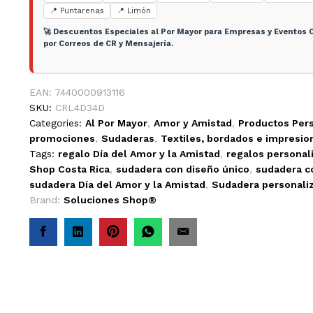
📍 Puntarenas
📍 Limón
🚀 Descuentos Especiales al Por Mayor para Empresas y Eventos C
por Correos de CR y Mensajería.
EAN:
7440000913116
SKU:
CRL4D34D
Categories:
Al Por Mayor
,
Amor y Amistad
,
Productos Per
promociones
,
Sudaderas
,
Textiles, bordados e impresio
Tags:
regalo Día del Amor y la Amistad
,
regalos personal
Shop Costa Rica
,
sudadera con diseño único
,
sudadera c
sudadera Día del Amor y la Amistad
,
Sudadera personali
Brand:
Soluciones Shop®