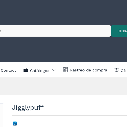
Ver
V
🔒
Precios
🔒
Pre
nes (0)
Exclusivos
Excl
Exclusivo para
Exclusi
Bus
clientes registrados
clientes r
Rastreo de compra
Contact
Catálogos
Ofe
Jigglypuff