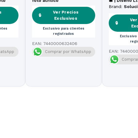
oto
foto acrílico
🎄 | Diseño L
Personalizad
Brand:
Soluc
Nombre
s
Ver Precios
🔒
s
Exclusivos
Ver
🔒
Ex
entes
Exclusivo para clientes
registrados
Exclusivo 
regi
EAN:
7440000632406
EAN:
744000
hatsApp
Comprar por WhatsApp
Comprar