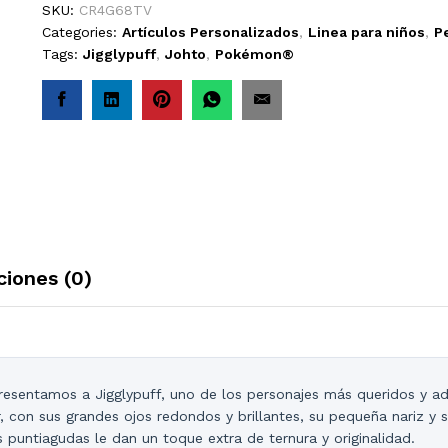
SKU:
CR4G68TV
Categories:
Artículos Personalizados
,
Linea para niños
,
P
Tags:
Jigglypuff
,
Johto
,
Pokémon®
ciones (0)
esentamos a Jigglypuff, uno de los personajes más queridos y ad
 con sus grandes ojos redondos y brillantes, su pequeña nariz y s
s puntiagudas le dan un toque extra de ternura y originalidad.