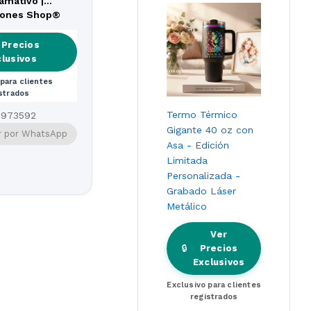
lamativo |
as con Tu
iones Shop®
 Precios
clusivos
para clientes
strados
Termo Térmico
0973592
Gigante 40 oz con
 por WhatsApp
Asa - Edición
Limitada
Personalizada -
Grabado Láser
Metálico
Ver
🔒
Precios
Exclusivos
Exclusivo para clientes
registrados