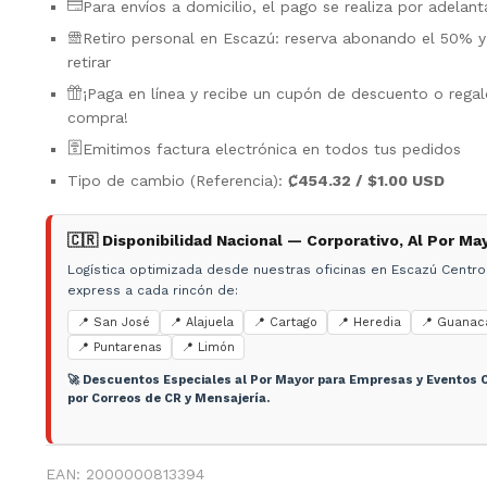
Para envíos a domicilio, el pago se realiza por adelan
Retiro personal en Escazú: reserva abonando el 50% y 
retirar
¡Paga en línea y recibe un cupón de descuento o rega
compra!
Emitimos factura electrónica en todos tus pedidos
Tipo de cambio (Referencia):
₡454.32 / $1.00 USD
🇨🇷 Disponibilidad Nacional — Corporativo, Al Por Ma
Logística optimizada desde nuestras oficinas en Escazú Centro
express a cada rincón de:
📍 San José
📍 Alajuela
📍 Cartago
📍 Heredia
📍 Guanac
📍 Puntarenas
📍 Limón
🚀 Descuentos Especiales al Por Mayor para Empresas y Eventos C
por Correos de CR y Mensajería.
EAN:
2000000813394