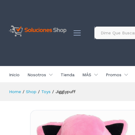
contenido
Jigglypuff
Descripción
Especificación
Valoracio
Todo
Inicio
Nosotros
Tienda
MÁS
Promos
Home
/
Shop
/
Toys
/
Jigglypuff