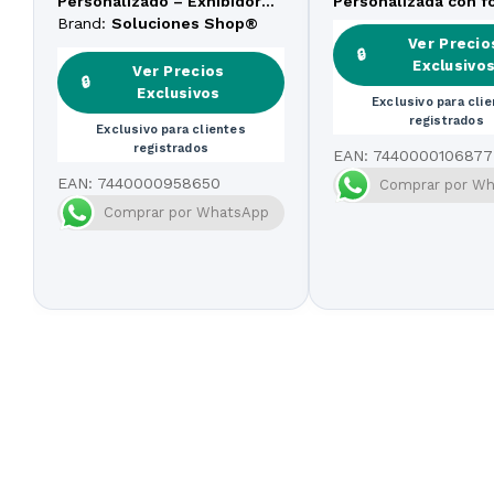
Personalizado – Exhibidor
Personalizada con f
Retráctil
Brand:
Soluciones Shop®
Ver Precio
🔒
Exclusivo
Ver Precios
🔒
Exclusivos
Exclusivo para cli
registrados
Exclusivo para clientes
registrados
EAN:
7440000106877
EAN:
7440000958650
Comprar por W
Comprar por WhatsApp