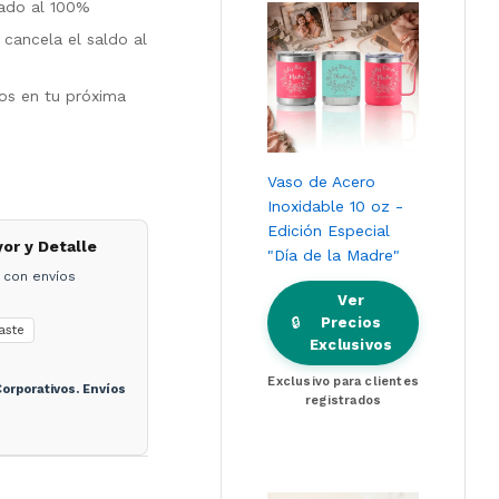
tado al 100%
cancela el saldo al
los en tu próxima
Vaso de Acero
Inoxidable 10 oz -
Edición Especial
yor y Detalle
"Día de la Madre"
 con envíos
Ver
🔒
Precios
aste
Exclusivos
Exclusivo para clientes
orporativos. Envíos
registrados