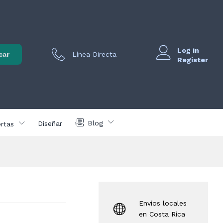
er
cios
COMPRAR AHORA
usivos
Log in
vo para
car
Línea Directa
egistrados
Register
Blog
Diseñar
rtas
Envios locales
en Costa Rica