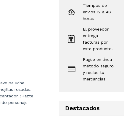
Tiempos de
envios 12 a 48
horas
El proveedor
entrega
facturas por
este producto.
Pague en línea
método seguro
y recibe tu
mercancías
uave peluche
ejillas rosadas.
cantador. ¡Hazte
rido personaje
Destacados