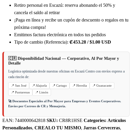
Retiro personal en Escazú: reserva abonando el 50% y
cancela el saldo al retirar
¡Paga en línea y recibe un cupón de descuento o regalos en tu
próxima compra!
Emitimos factura electrónica en todos tus pedidos
Tipo de cambio (Referencia):
₡453.28 / $1.00 USD
🇨🇷 Disponibilidad Nacional — Corporativo, Al Por Mayor y
Detalle
Logística optimizada desde nuestras oficinas en Escazú Centro con envíos express a
cada rincón de:
📍 San José
📍 Alajuela
📍 Cartago
📍 Heredia
📍 Guanacaste
📍 Puntarenas
📍 Limón
🚀 Descuentos Especiales al Por Mayor para Empresas y Eventos Corporativos.
Envíos por Correos de CR y Mensajería.
EAN:
7440000642818
SKU:
CR8R1HSE
Categories:
Artículos
Personalizados
,
CREALO TU MISMO
,
Jarras Cerveceras
,