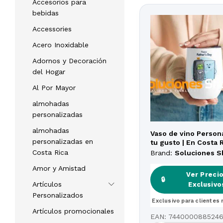
Accesorios para
bebidas
Accessories
Acero Inoxidable
Adornos y Decoración
del Hogar
Al Por Mayor
almohadas
personalizadas
almohadas
Vaso de vino Person
personalizadas en
tu gusto | En Costa 
Costa Rica
Brand:
Soluciones 
Amor y Amistad
Ver Preci
Ver Preci
🔒
🔒
Artículos
Exclusivo
Exclusivo
Personalizados
Exclusivo para clientes 
Exclusivo para clientes 
Artículos promocionales
EAN:
744000088524