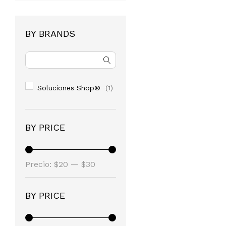
BY BRANDS
Soluciones Shop®
(1)
BY PRICE
Precio
Precio
Precio:
$20
—
$30
mínimo
máximo
BY PRICE