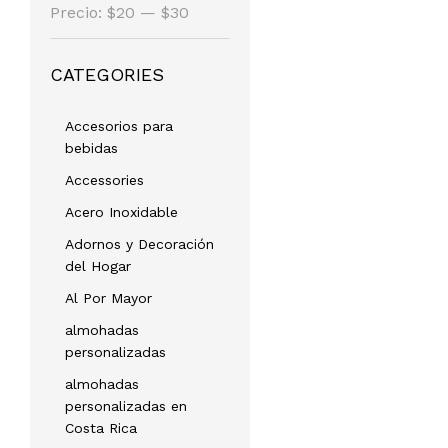
Precio
Precio
Precio:
$20
—
$30
mínimo
máximo
CATEGORIES
Accesorios para
bebidas
Accessories
Acero Inoxidable
Adornos y Decoración
del Hogar
Al Por Mayor
almohadas
personalizadas
almohadas
personalizadas en
Costa Rica