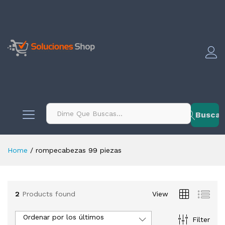
contenido
Buscar
Home
/
rompecabezas 99 piezas
2
Products found
View
Ordenar por los últimos
Filter