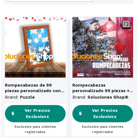
Rompecabezas de 99
Rompecabezas
piezas personalizado con
personalizado 99 piezas +
portarretrato
Taza gratis
Brand:
Puzzle
Brand:
Soluciones Shop®
Ver Precios
Ver Precios
🔒
🔒
Exclusivos
Exclusivos
Exclusivo para clientes
Exclusivo para clientes
registrados
registrados