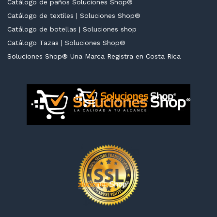
Catálogo de paños Soluciones Shop®
Catálogo de textiles | Soluciones Shop®
Catálogo de botellas | Soluciones shop
Catálogo Tazas | Soluciones Shop®
Soluciones Shop® Una Marca Registra en Costa Rica
cio
cio
nimo
ximo
cio
cio
nimo
ximo