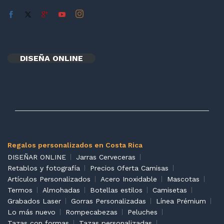
DISEÑA ONLINE
Regalos personalizados en Costa Rica
DISEÑAR ONLINE
Jarras Cerveceras
Retablos y fotografía
Precios Oferta Camisas
Artículos Personalizados
Acero Inoxidable
Mascotas
Termos
Almohadas
Botellas estilos
Camisetas
Grabados Laser
Gorras Personalizadas
Línea Prémium
Lo más nuevo
Rompecabezas
Peluches
Tazas con formas
Tazas personalizadas