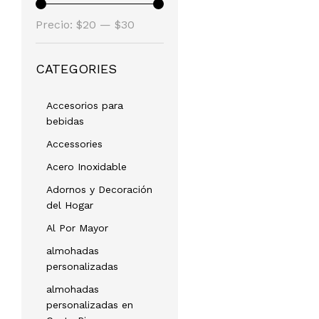
Precio
Precio
Precio:
$20
—
$30
mínimo
máximo
CATEGORIES
Accesorios para
bebidas
Accessories
Acero Inoxidable
Adornos y Decoración
del Hogar
Al Por Mayor
almohadas
personalizadas
almohadas
personalizadas en