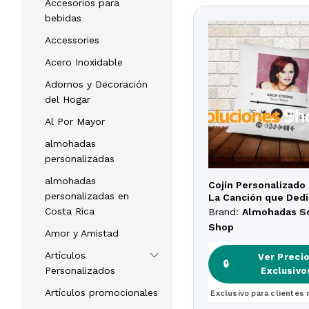
Accesorios para
bebidas
Accessories
Acero Inoxidable
Adornos y Decoración
del Hogar
Al Por Mayor
almohadas
personalizadas
almohadas
Cojín Personalizado 
personalizadas en
La Canción que Dedi
Costa Rica
Brand:
Almohadas S
Shop
Amor y Amistad
Artículos
Ver Preci
Ver Preci
🔒
🔒
Personalizados
Exclusivo
Exclusivo
Artículos promocionales
Exclusivo para clientes 
Exclusivo para clientes 