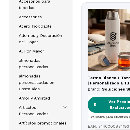
Accesorios para
bebidas
Accessories
Acero Inoxidable
Adornos y Decoración
del Hogar
Al Por Mayor
almohadas
personalizadas
almohadas
Termo Blanco + Taza
personalizadas en
| Personalizado a Tu
Alta Calidad
Costa Rica
Brand:
Soluciones 
Amor y Amistad
Ver Preci
Ver Preci
🔒
🔒
Artículos
Exclusivo
Exclusivo
Personalizados
Exclusivo para clientes 
Exclusivo para clientes 
Artículos promocionales
EAN:
7440000974193