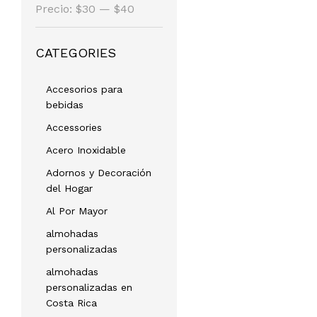
Precio
Precio
Precio:
$30
—
$40
mínimo
máximo
CATEGORIES
Accesorios para
bebidas
Accessories
Acero Inoxidable
Adornos y Decoración
del Hogar
Al Por Mayor
almohadas
personalizadas
almohadas
personalizadas en
Costa Rica