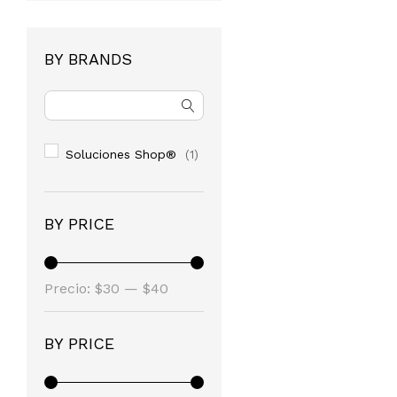
BY BRANDS
Soluciones Shop®
(1)
BY PRICE
Precio
Precio
Precio:
$30
—
$40
mínimo
máximo
BY PRICE