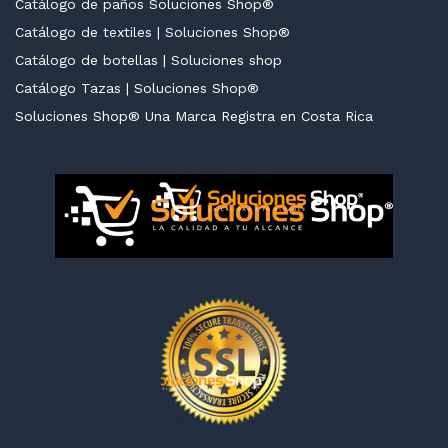
Catálogo de paños Soluciones Shop®
Catálogo de textiles | Soluciones Shop®
Catálogo de botellas | Soluciones shop
Catálogo Tazas | Soluciones Shop®
cio
cio
Soluciones Shop® Una Marca Registra en Costa Rica
nimo
ximo
cio
cio
nimo
ximo