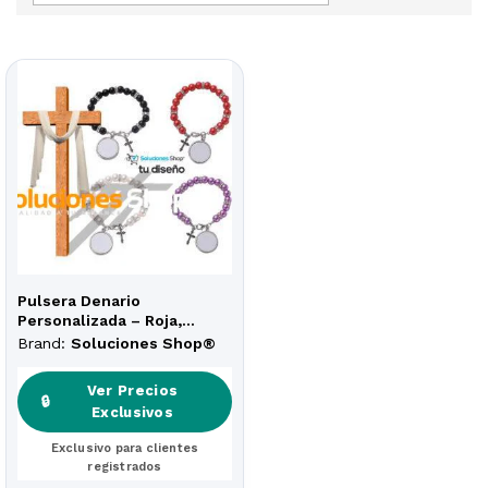
Pulsera Denario
Personalizada – Roja,
Negra, Blanca o Morada
Brand:
Soluciones Shop®
Ver Precios
🔒
Exclusivos
Exclusivo para clientes
registrados