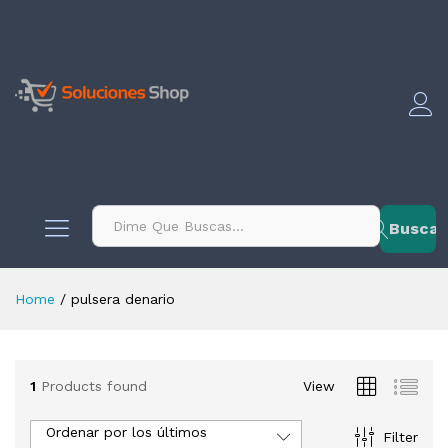
contenido
Buscar
Home
/
pulsera denario
1
Products found
View
Ordenar por los últimos
Filter