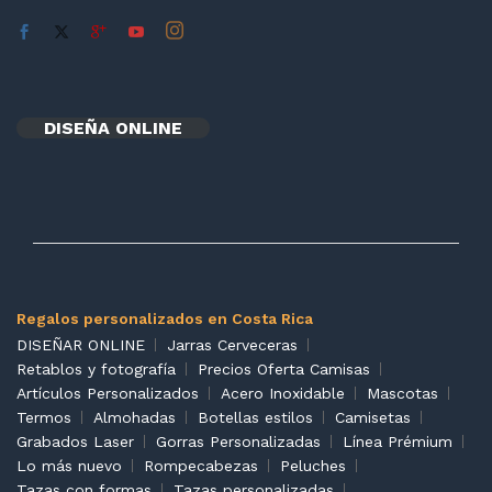
DISEÑA ONLINE
Regalos personalizados en Costa Rica
DISEÑAR ONLINE
Jarras Cerveceras
Retablos y fotografía
Precios Oferta Camisas
Artículos Personalizados
Acero Inoxidable
Mascotas
Termos
Almohadas
Botellas estilos
Camisetas
Grabados Laser
Gorras Personalizadas
Línea Prémium
Lo más nuevo
Rompecabezas
Peluches
Tazas con formas
Tazas personalizadas