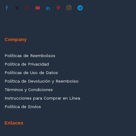
cio
cio
nimo
ximo
Company
Políticas de Reembolsos
Política de Privacidad
Políticas de Uso de Datos
Política de Devolución y Reembolso
Términos y Condiciones
Instrucciones para Comprar en Línea
cio
cio
Política de Envíos
nimo
ximo
Enlaces