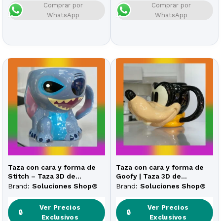
Comprar por
Comprar por
WhatsApp
WhatsApp
Taza con cara y forma de
Taza con cara y forma de
Stitch – Taza 3D de
Goofy | Taza 3D de
cerámica (350 ml)
cerámica (475 ml)
Brand:
Soluciones Shop®
Brand:
Soluciones Shop®
Ver Precios
Ver Precios
🔒
🔒
Exclusivos
Exclusivos