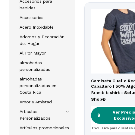
Accesorios para
bebidas
Accessories
Acero Inoxidable
Adornos y Decoración
del Hogar
Al Por Mayor
almohadas
personalizadas
almohadas
Camiseta Cuello Re
personalizadas en
Caballero | 50% Alg
Peinado – 50% Polié
Costa Rica
Brand:
t-shirt - Sol
Shop®
Amor y Amistad
Artículos
Ver Preci
Ver Preci
🔒
🔒
Personalizados
Exclusivo
Exclusivo
Artículos promocionales
Exclusivo para clientes 
Exclusivo para clientes 