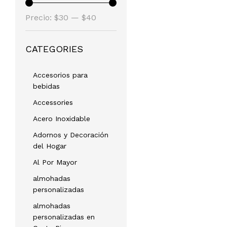
Precio
Precio
Precio:
$30
—
$40
mínimo
máximo
CATEGORIES
Accesorios para
bebidas
Accessories
Acero Inoxidable
Adornos y Decoración
del Hogar
Al Por Mayor
almohadas
personalizadas
almohadas
personalizadas en