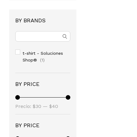
BY BRANDS
t-shirt - Soluciones
Shop®
(1)
BY PRICE
Precio
Precio
Precio:
$30
—
$40
mínimo
máximo
BY PRICE