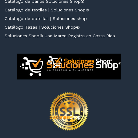
Catálogo de paños Soluciones Shop®
Catálogo de textiles | Soluciones Shop®
Catálogo de botellas | Soluciones shop
Catálogo Tazas | Soluciones Shop®
cio
cio
Soluciones Shop® Una Marca Registra en Costa Rica
nimo
ximo
cio
cio
nimo
ximo