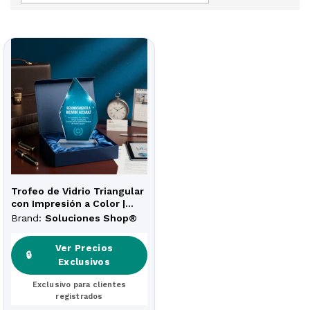
Trofeo de Vidrio Triangular
con Impresión a Color |
Incluye Caja de Lujo
Brand:
Soluciones Shop®
Ver Precios
🔒
Exclusivos
Exclusivo para clientes
registrados