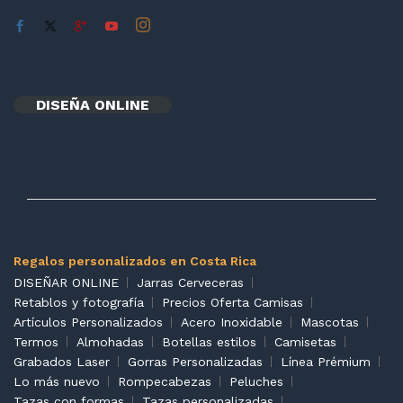
DISEÑA ONLINE
Regalos personalizados en Costa Rica
DISEÑAR ONLINE
Jarras Cerveceras
Retablos y fotografía
Precios Oferta Camisas
Artículos Personalizados
Acero Inoxidable
Mascotas
Termos
Almohadas
Botellas estilos
Camisetas
Grabados Laser
Gorras Personalizadas
Línea Prémium
Lo más nuevo
Rompecabezas
Peluches
Tazas con formas
Tazas personalizadas