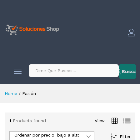
contenido
Buscar
Home
/
Pasión
1
Products found
View
Ordenar por precio: bajo a alto
Filter