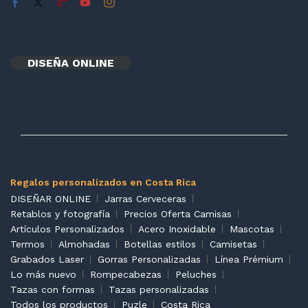
DISEÑA ONLINE
Regalos personalizados en Costa Rica
DISEÑAR ONLINE
Jarras Cerveceras
Retablos y fotografía
Precios Oferta Camisas
Artículos Personalizados
Acero Inoxidable
Mascotas
Termos
Almohadas
Botellas estilos
Camisetas
Grabados Laser
Gorras Personalizadas
Línea Prémium
Lo más nuevo
Rompecabezas
Peluches
Tazas con formas
Tazas personalizadas
Todos los productos
Puzle
Costa Rica