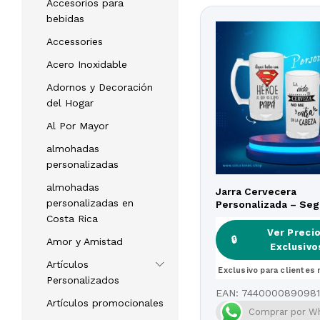
Accesorios para
bebidas
Accessories
Acero Inoxidable
Adornos y Decoración
del Hogar
Al Por Mayor
almohadas
personalizadas
almohadas
Jarra Cervecera
personalizadas en
Personalizada – Se
50% descuento
Costa Rica
Ver Preci
Ver Preci
🔒
🔒
Amor y Amistad
Exclusivo
Exclusivo
Artículos
Exclusivo para clientes 
Exclusivo para clientes 
Personalizados
EAN:
7440000890981
Artículos promocionales
Comprar por W