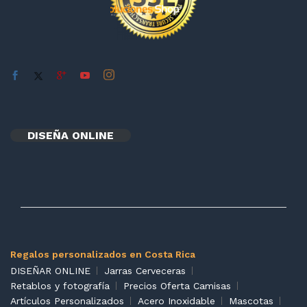
cio
cio
nimo
ximo
DISEÑA ONLINE
Regalos personalizados en Costa Rica
DISEÑAR ONLINE
Jarras Cerveceras
Retablos y fotografía
Precios Oferta Camisas
Artículos Personalizados
Acero Inoxidable
Mascotas