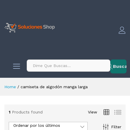
contenido
Buscar
Home
/
camiseta de algodón manga larga
1
Products found
View
Ordenar por los últimos
Filter