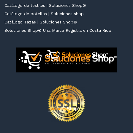
Catálogo de textiles | Soluciones Shop®
Catálogo de botellas | Soluciones shop
Catálogo Tazas | Soluciones Shop®
cio
cio
Soluciones Shop® Una Marca Registra en Costa Rica
nimo
ximo
cio
cio
nimo
ximo