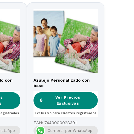
do con
Azulejo Personalizado con
base
os
os
Ver Precios
Ver Precios
🔒
🔒
s
s
Exclusivos
Exclusivos
registrados
registrados
Exclusivo para clientes registrados
Exclusivo para clientes registrados
EAN:
7440000028391
hatsApp
Comprar por WhatsApp