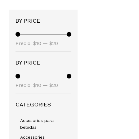
BY PRICE
Precio
Precio
Precio:
$10
—
$20
mínimo
máximo
BY PRICE
Precio
Precio
Precio:
$10
—
$20
mínimo
máximo
CATEGORIES
Accesorios para
bebidas
Accessories