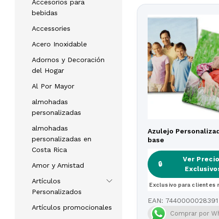
Accesorios para
bebidas
Accessories
Acero Inoxidable
Adornos y Decoración
del Hogar
Al Por Mayor
almohadas
personalizadas
almohadas
Azulejo Personaliza
personalizadas en
base
Costa Rica
Ver Preci
Ver Preci
🔒
🔒
Amor y Amistad
Exclusivo
Exclusivo
Artículos
Exclusivo para clientes 
Exclusivo para clientes 
Personalizados
EAN:
7440000028391
Artículos promocionales
Comprar por W