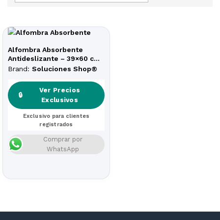
Alfombra Absorbente
Antideslizante – 39×60 cm
– Secado Rápido y Fácil
Brand:
Soluciones Shop®
Limpieza
Ver Precios
🔒
Exclusivos
Exclusivo para clientes
registrados
Comprar por
WhatsApp