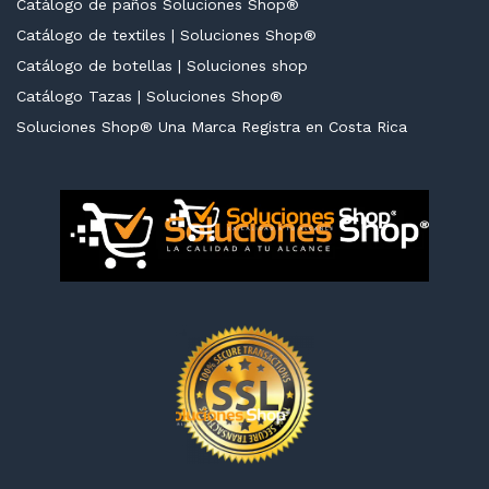
Catálogo de paños Soluciones Shop®
Catálogo de textiles | Soluciones Shop®
Catálogo de botellas | Soluciones shop
Catálogo Tazas | Soluciones Shop®
cio
cio
Soluciones Shop® Una Marca Registra en Costa Rica
nimo
ximo
cio
cio
nimo
ximo