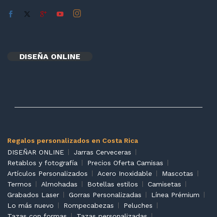
DISEÑA ONLINE
Regalos personalizados en Costa Rica
DISEÑAR ONLINE
Jarras Cerveceras
Retablos y fotografía
Precios Oferta Camisas
Artículos Personalizados
Acero Inoxidable
Mascotas
Termos
Almohadas
Botellas estilos
Camisetas
Grabados Laser
Gorras Personalizadas
Línea Prémium
Lo más nuevo
Rompecabezas
Peluches
Tazas con formas
Tazas personalizadas