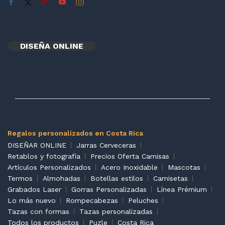
DISEÑA ONLINE
Regalos personalizados en Costa Rica
DISEÑAR ONLINE
Jarras Cerveceras
Retablos y fotografía
Precios Oferta Camisas
Artículos Personalizados
Acero Inoxidable
Mascotas
Termos
Almohadas
Botellas estilos
Camisetas
Grabados Laser
Gorras Personalizadas
Línea Prémium
Lo más nuevo
Rompecabezas
Peluches
Tazas con formas
Tazas personalizadas
Todos los productos
Puzle
Costa Rica