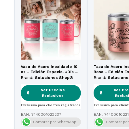
Vaso de Acero Inoxidable 10
Taza de Acero In
oz – Edición Especial «Día de
Rosa – Edición Es
la Madre»
de la Madre»
Brand:
Soluciones Shop®
Brand:
Solucion
Ver Precios
Ver Pre
🔒
🔒
Exclusivos
Exclus
Exclusivo para clientes registrados
Exclusivo para clien
EAN:
7440001022237
EAN:
74400010221
Comprar por WhatsApp
Comprar po