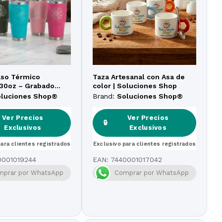
Vaso Térmico
Taza Artesanal con Asa de
30oz – Grabado
color | Soluciones Shop
Alta Precisión
oluciones Shop®
Brand:
Soluciones Shop®
Ver Precios
Ver Precios
🔒
Exclusivos
Exclusivos
para clientes registrados
Exclusivo para clientes registrados
0001019244
EAN:
7440001017042
mprar por WhatsApp
Comprar por WhatsApp