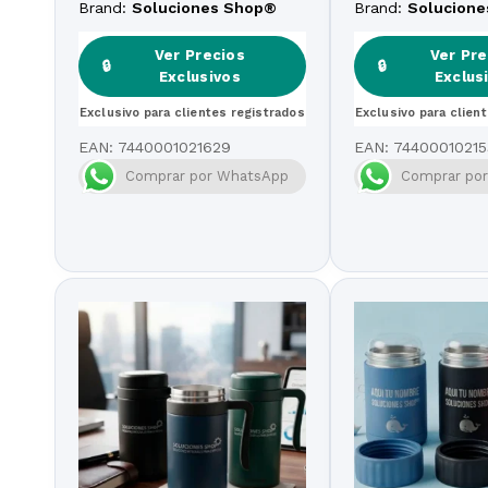
Edición Especial
Especial Día de l
Brand:
Soluciones Shop®
Brand:
Solucion
Ver Precios
Ver Pre
🔒
🔒
Exclusivos
Exclus
Exclusivo para clientes registrados
Exclusivo para clien
EAN:
7440001021629
EAN:
74400010215
Comprar por WhatsApp
Comprar po