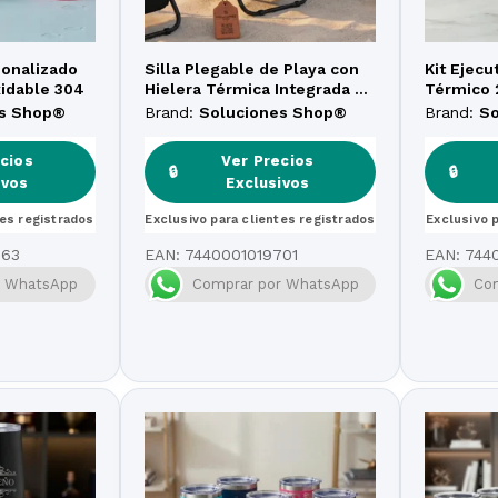
sonalizado
Silla Plegable de Playa con
Kit Ejecu
xidable 304
Hielera Térmica Integrada –
Térmico 
Soluciones Shop
Camisa P
es Shop®
Brand:
Soluciones Shop®
Brand:
S
Llavero 
cios
Ver Precios
🔒
🔒
ivos
Exclusivos
tes registrados
Exclusivo para clientes registrados
Exclusivo 
763
EAN:
7440001019701
EAN:
744
r WhatsApp
Comprar por WhatsApp
Co