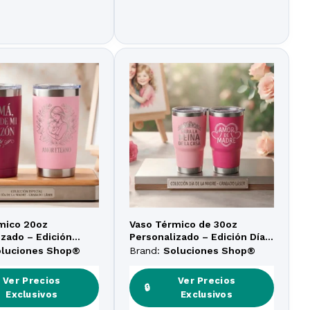
mico 20oz
Vaso Térmico de 30oz
izado – Edición
Personalizado – Edición Día
erno» – Día de la
de la Madre
oluciones Shop®
Brand:
Soluciones Shop®
Ver Precios
Ver Precios
🔒
Exclusivos
Exclusivos