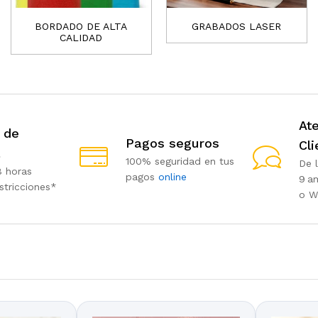
BORDADO DE ALTA
GRABADOS LASER
CALIDAD
Ate
 de
Pagos seguros
Cli
a
100% seguridad en tus
De 
8 horas
pagos
online
9 a
stricciones*
o W