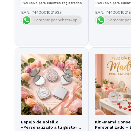
Exclusivo para clientes registrados
Exclusivo para clien
EAN:
7440001021933
EAN:
7440001021
Comprar por WhatsApp
Comprar po
Espejo de Bolsillo
Kit «Mamá Conse
«Personalizado a tu gusto» –
Personalizado – 