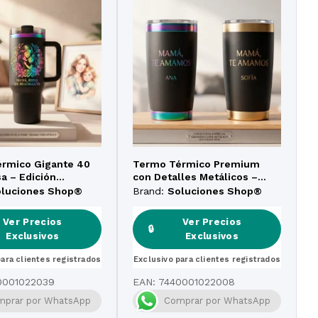
rmico Gigante 40
Termo Térmico Premium
a – Edición
con Detalles Metálicos –
 Personalizada –
Edición Personalizada
oluciones Shop®
Brand:
Soluciones Shop®
Láser Metálico
«Mamá, Te Amamos»
Ver Precios
Ver Precios
🔒
Exclusivos
Exclusivos
para clientes registrados
Exclusivo para clientes registrados
0001022039
EAN:
7440001022008
mprar por WhatsApp
Comprar por WhatsApp