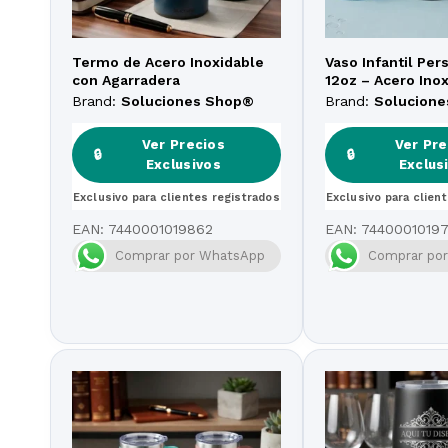
Termo de Acero Inoxidable
Vaso Infantil Per
con Agarradera
12oz – Acero Ino
Brand:
Soluciones Shop®
Brand:
Solucion
Ver Precios
Ver Pre
🔒
🔒
Exclusivos
Exclus
Exclusivo para clientes registrados
Exclusivo para clien
EAN:
7440001019862
EAN:
7440001019
Comprar por WhatsApp
Comprar po