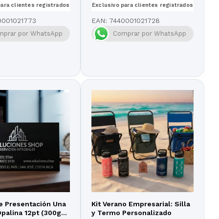
para clientes registrados
Exclusivo para clientes registrados
0001021773
EAN:
7440001021728
mprar por WhatsApp
Comprar por WhatsApp
de Presentación Una
Kit Verano Empresarial: Silla
palina 12pt (300gr)
y Termo Personalizado