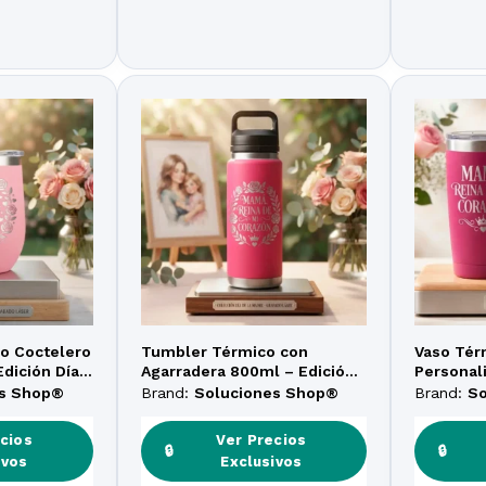
o Coctelero
Tumbler Térmico con
Vaso Tér
Edición Día
Agarradera 800ml – Edición
Personal
abado Láser
Especial Día de la Madre
«Amor Et
es Shop®
Brand:
Soluciones Shop®
Brand:
S
Madre
cios
Ver Precios
🔒
🔒
ivos
Exclusivos