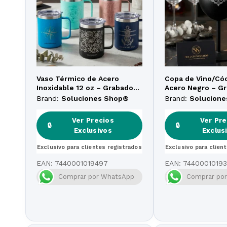
Vaso Térmico de Acero
Copa de Vino/Cóc
Inoxidable 12 oz – Grabado
Acero Negro – G
Láser Personalizado
Láser Personaliz
Brand:
Soluciones Shop®
Brand:
Solucion
Ver Precios
Ver Pre
🔒
🔒
Exclusivos
Exclus
Exclusivo para clientes registrados
Exclusivo para clien
EAN:
7440001019497
EAN:
74400010193
Comprar por WhatsApp
Comprar po