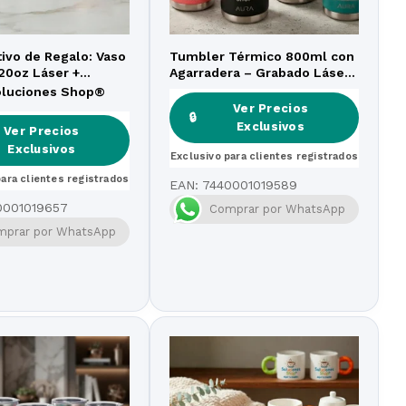
tivo de Regalo: Vaso
Tumbler Térmico 800ml con
20oz Láser +
Agarradera – Grabado Láser
ersonalizada +
Personalizado
oluciones Shop®
Metálico
Ver Precios
🔒
Exclusivos
Ver Precios
Exclusivos
Exclusivo para clientes registrados
para clientes registrados
EAN:
7440001019589
0001019657
Comprar por WhatsApp
mprar por WhatsApp