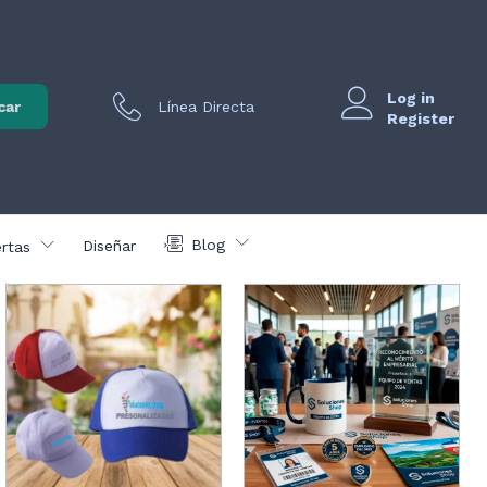
Log in
car
Línea Directa
Register
Blog
Diseñar
rtas