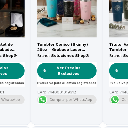
tel de
Tumbler Cónico (Skinny)
Título: 
rabado
20oz – Grabado Láser
Tumbler 
ado
Premium
Láser de 
es Shop®
Brand:
Soluciones Shop®
Brand:
S
cios
Ver Precios
🔒
🔒
ivos
Exclusivos
tes registrados
Exclusivo para clientes registrados
Exclusivo 
81
EAN:
7440001019312
EAN:
744
r WhatsApp
Comprar por WhatsApp
Co