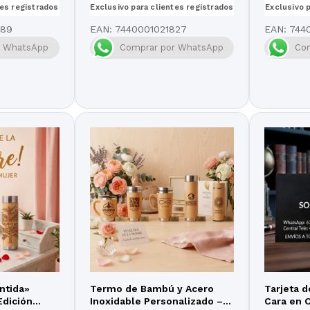
tes registrados
Exclusivo para clientes registrados
Exclusivo 
889
EAN:
7440001021827
EAN:
744
r WhatsApp
Comprar por WhatsApp
Co
ntida»
Termo de Bambú y Acero
Tarjeta 
Edición
Inoxidable Personalizado –
Cara en O