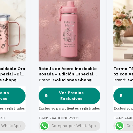
oxidable Oro
Botella de Acero Inoxidable
Termo Té
pecial «Día
Rosada – Edición Especial
oz con As
Día de la Madre (32 oz)
Limitada
es Shop®
Brand:
Soluciones Shop®
Brand:
S
Grabado 
cios
Ver Precios
🔒
🔒
ivos
Exclusivos
tes registrados
Exclusivo para clientes registrados
Exclusivo 
83
EAN:
7440001022121
EAN:
744
r WhatsApp
Comprar por WhatsApp
Co