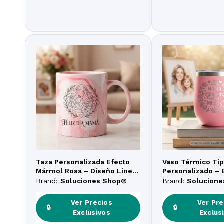
Taza Personalizada Efecto
Vaso Térmico Tip
Mármol Rosa – Diseño Lineal
Personalizado – 
«Día de la Madre»
de la Madre – Gr
Brand:
Soluciones Shop®
Brand:
Solucion
Ver Precios
Ver Pre
🔒
🔒
Exclusivos
Exclus