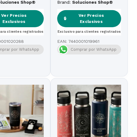
ado Mate
oluciones Shop®
Brand:
Soluciones Shop®
Ver Precios
Ver Precios
🔒
Exclusivos
Exclusivos
para clientes registrados
Exclusivo para clientes registrados
0001020288
EAN:
7440001019961
mprar por WhatsApp
Comprar por WhatsApp