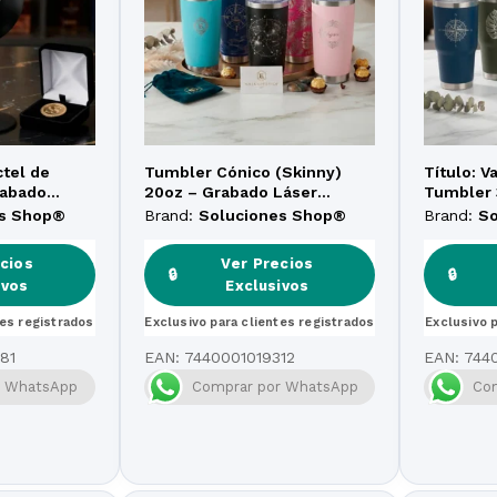
tel de
Tumbler Cónico (Skinny)
Título: 
rabado
20oz – Grabado Láser
Tumbler 
ado
Premium
Láser de 
es Shop®
Brand:
Soluciones Shop®
Brand:
S
cios
Ver Precios
🔒
🔒
ivos
Exclusivos
tes registrados
Exclusivo para clientes registrados
Exclusivo 
81
EAN:
7440001019312
EAN:
744
r WhatsApp
Comprar por WhatsApp
Co