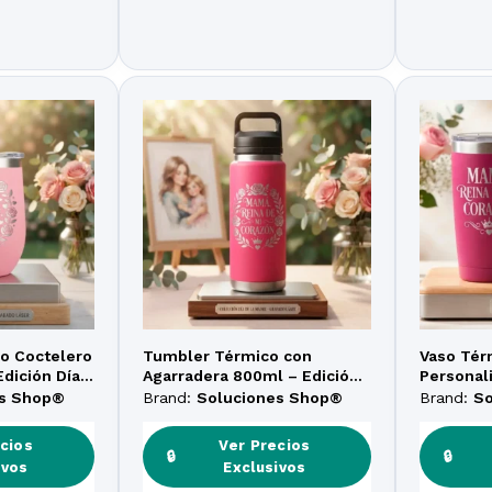
o Coctelero
Tumbler Térmico con
Vaso Tér
Edición Día
Agarradera 800ml – Edición
Personal
abado Láser
Especial Día de la Madre
«Amor Et
es Shop®
Brand:
Soluciones Shop®
Brand:
S
Madre
cios
Ver Precios
🔒
🔒
ivos
Exclusivos