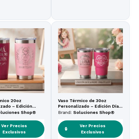
mico 20oz
Vaso Térmico de 30oz
izado – Edición
Personalizado – Edición Día
erno» – Día de la
de la Madre
oluciones Shop®
Brand:
Soluciones Shop®
Ver Precios
Ver Precios
🔒
Exclusivos
Exclusivos