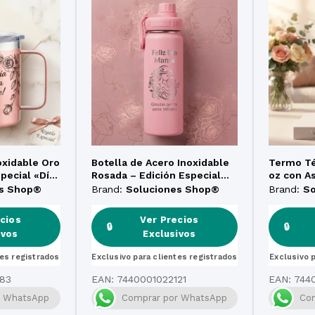
oxidable Oro
Botella de Acero Inoxidable
Termo Té
pecial «Día
Rosada – Edición Especial
oz con As
Día de la Madre (32 oz)
Limitada
es Shop®
Brand:
Soluciones Shop®
Brand:
S
Grabado 
cios
Ver Precios
🔒
🔒
ivos
Exclusivos
tes registrados
Exclusivo para clientes registrados
Exclusivo 
83
EAN:
7440001022121
EAN:
744
r WhatsApp
Comprar por WhatsApp
Co