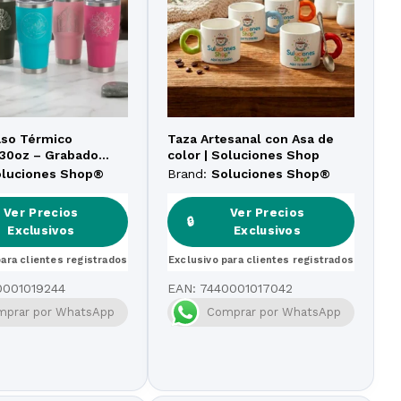
Vaso Térmico
Taza Artesanal con Asa de
30oz – Grabado
color | Soluciones Shop
Alta Precisión
oluciones Shop®
Brand:
Soluciones Shop®
Ver Precios
Ver Precios
🔒
Exclusivos
Exclusivos
para clientes registrados
Exclusivo para clientes registrados
0001019244
EAN:
7440001017042
mprar por WhatsApp
Comprar por WhatsApp