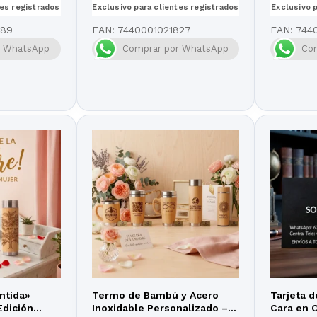
tes registrados
Exclusivo para clientes registrados
Exclusivo 
889
EAN:
7440001021827
EAN:
744
r WhatsApp
Comprar por WhatsApp
Co
ntida»
Termo de Bambú y Acero
Tarjeta 
Edición
Inoxidable Personalizado –
Cara en O