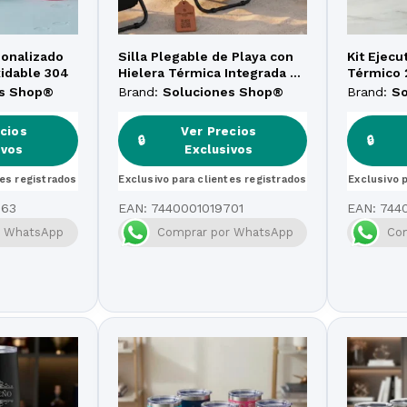
sonalizado
Silla Plegable de Playa con
Kit Ejecu
xidable 304
Hielera Térmica Integrada –
Térmico 
Soluciones Shop
Camisa P
es Shop®
Brand:
Soluciones Shop®
Brand:
S
Llavero 
cios
Ver Precios
🔒
🔒
ivos
Exclusivos
tes registrados
Exclusivo para clientes registrados
Exclusivo 
763
EAN:
7440001019701
EAN:
744
r WhatsApp
Comprar por WhatsApp
Co