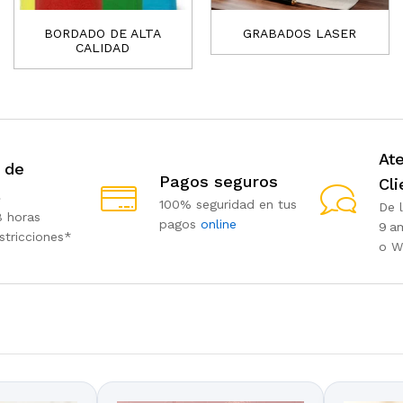
BORDADO DE ALTA
GRABADOS LASER
CALIDAD
Ate
 de
Pagos seguros
Cli
a
100% seguridad en tus
De 
8 horas
pagos
online
9 a
stricciones*
o W