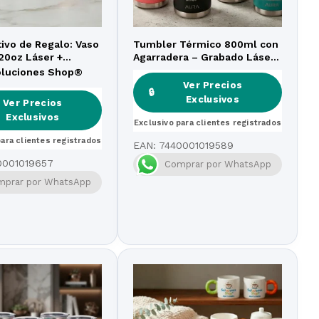
tivo de Regalo: Vaso
Tumbler Térmico 800ml con
20oz Láser +
Agarradera – Grabado Láser
ersonalizada +
Personalizado
oluciones Shop®
Metálico
Ver Precios
🔒
Exclusivos
Ver Precios
Exclusivos
Exclusivo para clientes registrados
para clientes registrados
EAN:
7440001019589
0001019657
Comprar por WhatsApp
mprar por WhatsApp