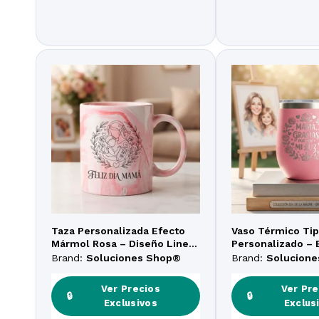
Taza Personalizada Efecto
Vaso Térmico Tip
Mármol Rosa – Diseño Lineal
Personalizado – 
«Día de la Madre»
de la Madre – Gr
Brand:
Soluciones Shop®
Brand:
Solucion
Ver Precios
Ver Pre
🔒
🔒
Exclusivos
Exclus