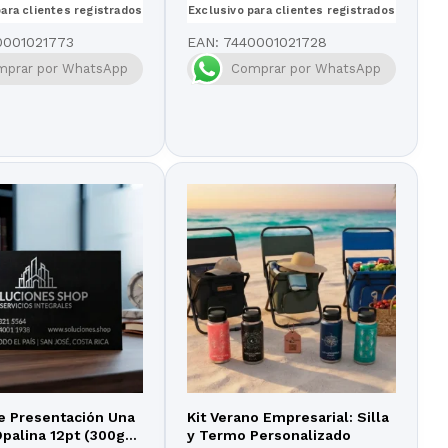
para clientes registrados
Exclusivo para clientes registrados
0001021773
EAN:
7440001021728
mprar por WhatsApp
Comprar por WhatsApp
de Presentación Una
Kit Verano Empresarial: Silla
palina 12pt (300gr)
y Termo Personalizado