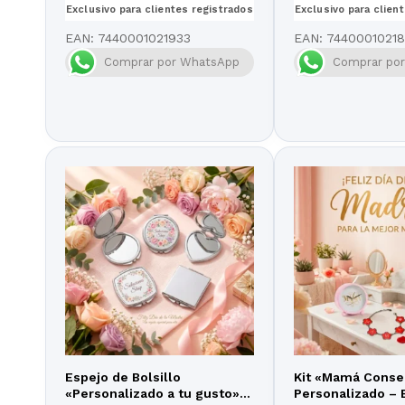
Exclusivo para clientes registrados
Exclusivo para clien
EAN:
7440001021933
EAN:
7440001021
Comprar por WhatsApp
Comprar po
Espejo de Bolsillo
Kit «Mamá Conse
«Personalizado a tu gusto» –
Personalizado – 