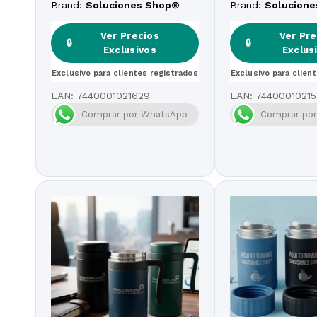
Edición Especial
Especial Día de l
Brand:
Soluciones Shop®
Brand:
Solucion
Ver Precios
Ver Pre
🔒
🔒
Exclusivos
Exclus
Exclusivo para clientes registrados
Exclusivo para clien
EAN:
7440001021629
EAN:
74400010215
Comprar por WhatsApp
Comprar po