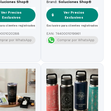
ado Mate
oluciones Shop®
Brand:
Soluciones Shop®
Ver Precios
Ver Precios
🔒
Exclusivos
Exclusivos
para clientes registrados
Exclusivo para clientes registrados
0001020288
EAN:
7440001019961
mprar por WhatsApp
Comprar por WhatsApp