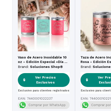
Vaso de Acero Inoxidable 10
Taza de Acero In
oz – Edición Especial «Día de
Rosa – Edición Es
la Madre»
de la Madre»
Brand:
Soluciones Shop®
Brand:
Solucion
Ver Precios
Ver Pre
🔒
🔒
Exclusivos
Exclus
Exclusivo para clientes registrados
Exclusivo para clien
EAN:
7440001022237
EAN:
74400010221
Comprar por WhatsApp
Comprar po