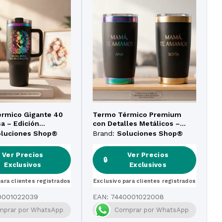
rmico Gigante 40
Termo Térmico Premium
a – Edición
con Detalles Metálicos –
 Personalizada –
Edición Personalizada
oluciones Shop®
Brand:
Soluciones Shop®
Láser Metálico
«Mamá, Te Amamos»
Ver Precios
Ver Precios
🔒
Exclusivos
Exclusivos
para clientes registrados
Exclusivo para clientes registrados
0001022039
EAN:
7440001022008
mprar por WhatsApp
Comprar por WhatsApp