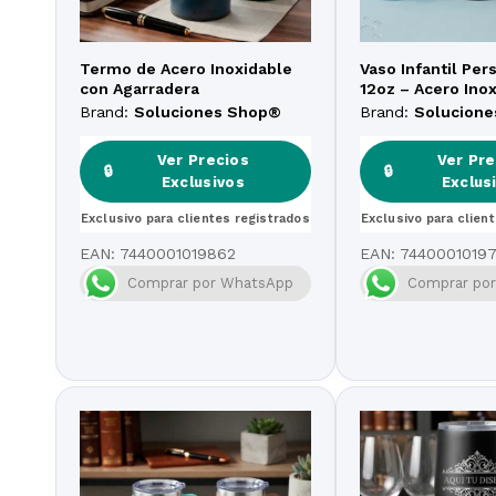
Termo de Acero Inoxidable
Vaso Infantil Per
con Agarradera
12oz – Acero Ino
Brand:
Soluciones Shop®
Brand:
Solucion
Ver Precios
Ver Pre
🔒
🔒
Exclusivos
Exclus
Exclusivo para clientes registrados
Exclusivo para clien
EAN:
7440001019862
EAN:
7440001019
Comprar por WhatsApp
Comprar po