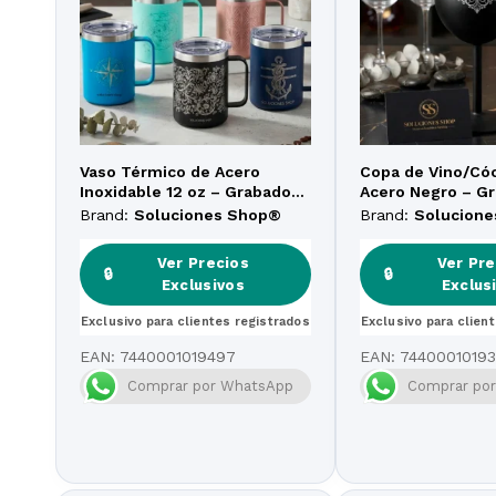
Vaso Térmico de Acero
Copa de Vino/Cóc
Inoxidable 12 oz – Grabado
Acero Negro – G
Láser Personalizado
Láser Personaliz
Brand:
Soluciones Shop®
Brand:
Solucion
Ver Precios
Ver Pre
🔒
🔒
Exclusivos
Exclus
Exclusivo para clientes registrados
Exclusivo para clien
EAN:
7440001019497
EAN:
74400010193
Comprar por WhatsApp
Comprar po