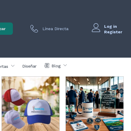
Log in
car
Línea Directa
Register
Blog
Diseñar
rtas