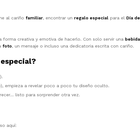
ne al cariño
familiar
, encontrar un
regalo especial
para el
Día de
 forma creativa y emotiva de hacerlo. Con solo servir una
bebida
na
foto
, un mensaje o incluso una dedicatoria escrita con cariño.
 especial?
).
é
), empieza a revelar poco a poco tu diseño oculto.
recer… listo para sorprender otra vez.
so aquí: