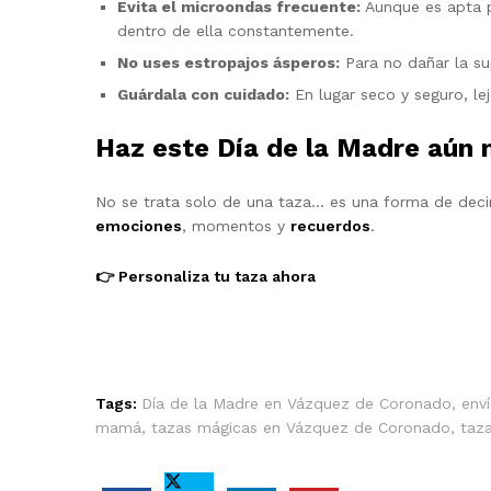
Evita el microondas frecuente:
Aunque es apta p
dentro de ella constantemente.
No uses estropajos ásperos:
Para no dañar la sup
Guárdala con cuidado:
En lugar seco y seguro, l
Haz este Día de la Madre aún 
No se trata solo de una taza… es una forma de decir 
emociones
, momentos y
recuerdos
.
👉 Personaliza tu taza ahora
Tags:
Día de la Madre en Vázquez de Coronado
,
env
mamá
,
tazas mágicas en Vázquez de Coronado
,
taz