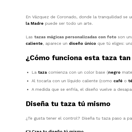
En Vázquez de Coronado, donde la tranquilidad se u
la Madre
puede ser todo un arte.
Las
tazas mágicas personalizadas con foto
son una
caliente
, aparece un
diseño
único
que tú eliges: u
¿Cómo funciona esta taza tan
La
taza
comienza con un color base (
negro
mate
Al tocarla con un líquido caliente (como
café
o
t
A medida que se enfría, el diseño vuelve a desapa
Diseña tu taza tú mismo
¿Te gusta tener el control? Diseña tu taza paso a pa
👉 Crea tu diseño tú mismo