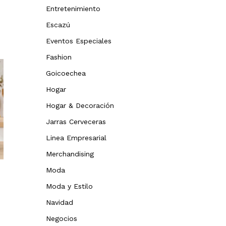
Entretenimiento
Escazú
Eventos Especiales
Fashion
Goicoechea
Hogar
Hogar & Decoración
Jarras Cerveceras
Linea Empresarial
Merchandising
Moda
Eventos Especiales
Eventos Especial
Moda y Estilo
Taza Mágica con
Taza Mágica:
Navidad
Cuchara: La solución
que guarda u
Negocios
completa para tu café