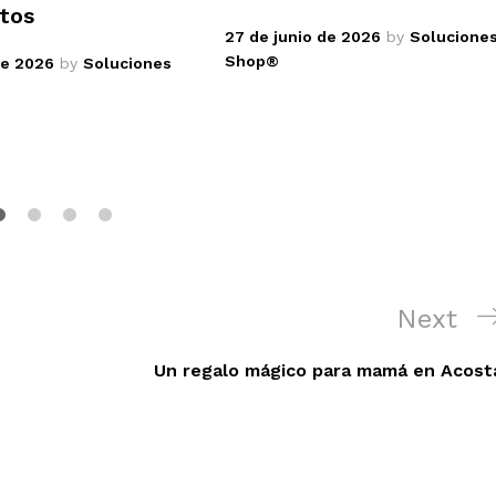
tos
27 de junio de 2026
by
Solucione
Shop®
de 2026
by
Soluciones
Next
Next
Post
Un regalo mágico para mamá en Acost