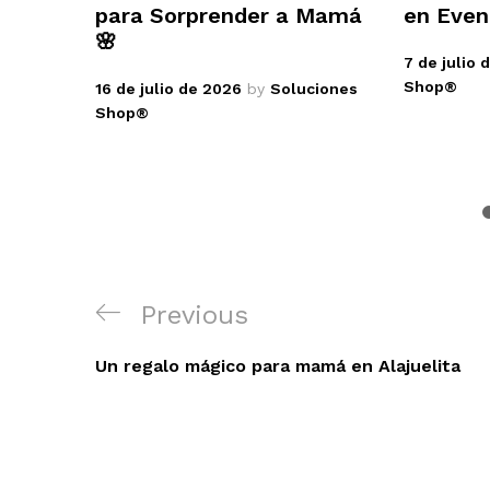
para Sorprender a Mamá
en Even
🌸
7 de julio 
Shop®
16 de julio de 2026
by
Soluciones
Shop®
Navegación
Previous
Previous
de
Post
Un regalo mágico para mamá en Alajuelita
entradas