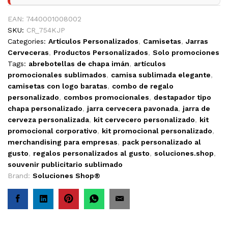
EAN:
7440001008002
SKU:
CR_754KJP
Categories:
Artículos Personalizados
,
Camisetas
,
Jarras
Cerveceras
,
Productos Personalizados
,
Solo promociones
Tags:
abrebotellas de chapa imán
,
artículos
promocionales sublimados
,
camisa sublimada elegante
,
camisetas con logo baratas
,
combo de regalo
personalizado
,
combos promocionales
,
destapador tipo
chapa personalizado
,
jarra cervecera pavonada
,
jarra de
cerveza personalizada
,
kit cervecero personalizado
,
kit
promocional corporativo
,
kit promocional personalizado
,
merchandising para empresas
,
pack personalizado al
gusto
,
regalos personalizados al gusto
,
soluciones.shop
,
souvenir publicitario sublimado
Brand:
Soluciones Shop®