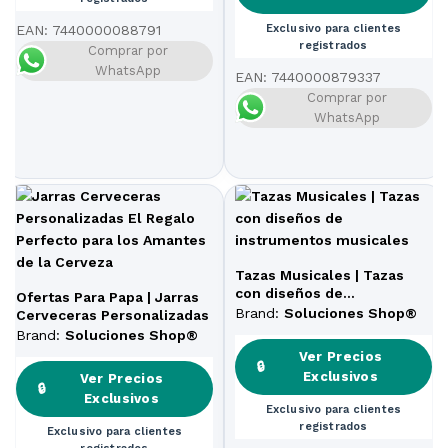
EAN:
7440000088791
Exclusivo para clientes
registrados
Comprar por
WhatsApp
EAN:
7440000879337
Comprar por
WhatsApp
Tazas Musicales | Tazas
con diseños de
Ofertas Para Papa | Jarras
instrumentos musicales
Brand:
Soluciones Shop®
Cerveceras Personalizadas
Brand:
Soluciones Shop®
Ver Precios
🔒
Exclusivos
Ver Precios
🔒
Exclusivos
Exclusivo para clientes
registrados
Exclusivo para clientes