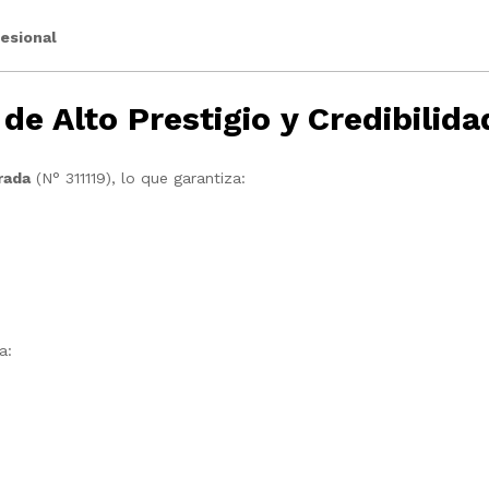
fesional
e Alto Prestigio y Credibilida
rada
(N° 311119), lo que garantiza:
a: