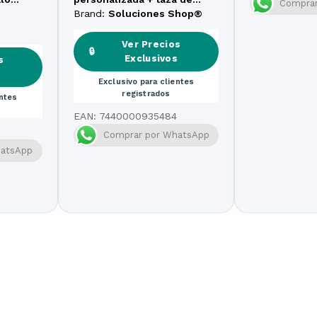
Comprar
regalo con empaque
Brand:
Soluciones Shop®
especial
Ver Precios
🔒
Exclusivos
s
s
Exclusivo para clientes
registrados
entes
EAN:
7440000935484
Comprar por WhatsApp
hatsApp