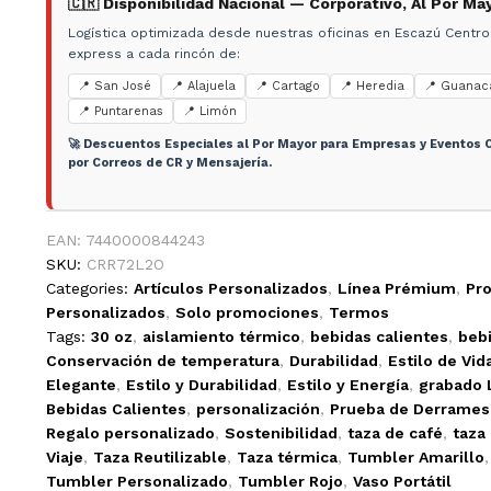
🇨🇷 Disponibilidad Nacional — Corporativo, Al Por Ma
Logística optimizada desde nuestras oficinas en Escazú Centro
express a cada rincón de:
📍 San José
📍 Alajuela
📍 Cartago
📍 Heredia
📍 Guanac
📍 Puntarenas
📍 Limón
🚀 Descuentos Especiales al Por Mayor para Empresas y Eventos C
por Correos de CR y Mensajería.
EAN:
7440000844243
SKU:
CRR72L2O
Categories:
Artículos Personalizados
,
Línea Prémium
,
Pr
Personalizados
,
Solo promociones
,
Termos
Tags:
30 oz
,
aislamiento térmico
,
bebidas calientes
,
bebi
Conservación de temperatura
,
Durabilidad
,
Estilo de Vid
Elegante
,
Estilo y Durabilidad
,
Estilo y Energía
,
grabado 
Bebidas Calientes
,
personalización
,
Prueba de Derrames
Regalo personalizado
,
Sostenibilidad
,
taza de café
,
taza
Viaje
,
Taza Reutilizable
,
Taza térmica
,
Tumbler Amarillo
Tumbler Personalizado
,
Tumbler Rojo
,
Vaso Portátil