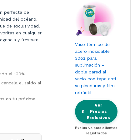
ón perfecta de
enidad del océano,
ue de exclusividad.
voritas en cualquier
gancia y frescura.
Vaso térmico de
acero inoxidable
30oz para
sublimación –
doble pared al
tado al 100%
vacío con tapa anti
cancela el saldo al
salpicaduras y film
retráctil
los en tu próxima
Ver
🔒
Precios
Exclusivos
Exclusivo para clientes
registrados