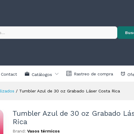
 Láser Costa Rica
Ver
V
🔒
Precios
🔒
Pre
nes (0)
Exclusivos
Excl
Exclusivo para
Exclusi
Bus
clientes registrados
clientes r
Rastreo de compra
Contact
Catálogos
Ofe
lizados
/
Tumbler Azul de 30 oz Grabado Láser Costa Rica
Tumbler Azul de 30 oz Grabado Lá
Rica
Brand:
Vasos térmicos