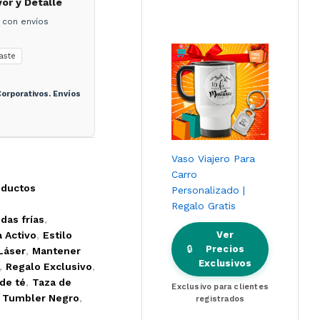
yor y Detalle
 con envíos
aste
orporativos. Envíos
Vaso Viajero Para
Carro
oductos
Personalizado |
Regalo Gratis
das frías
,
a Activo
,
Estilo
Ver
🔒
Precios
Láser
,
Mantener
Exclusivos
,
Regalo Exclusivo
,
 de té
,
Taza de
Exclusivo para clientes
,
Tumbler Negro
,
registrados