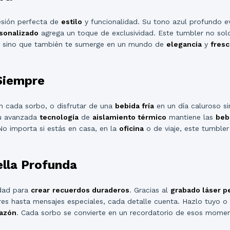
esión perfecta de
estilo
y funcionalidad. Su tono azul profundo e
sonalizado
agrega un toque de exclusividad. Este tumbler no sol
, sino que también te sumerge en un mundo de
elegancia
y
fresc
 Siempre
n cada sorbo, o disfrutar de una
bebida fría
en un día caluroso si
Su avanzada
tecnología
de
aislamiento térmico
mantiene las
beb
No importa si estás en casa, en la
oficina
o de viaje, este tumbler
ella Profunda
idad para
crear
recuerdos duraderos
. Gracias al
grabado láser p
s hasta mensajes especiales, cada detalle cuenta. Hazlo tuyo o 
azón
. Cada sorbo se convierte en un recordatorio de esos mome