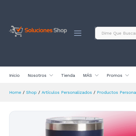
contenido
Tumbler Azul de 30 oz Grabado
Descripción
Especificación
Valoracio
Todo
Inicio
Nosotros
Tienda
MÁS
Promos
Home
/
Shop
/
Artículos Personalizados
/
Productos Persona