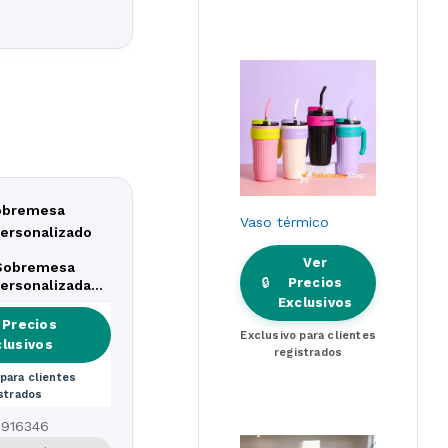
Vaso térmico
Ver
Sobremesa
🔒
Precios
Personalizada
Exclusivos
ílico
 Precios
Exclusivo para clientes
clusivos
registrados
para clientes
strados
916346