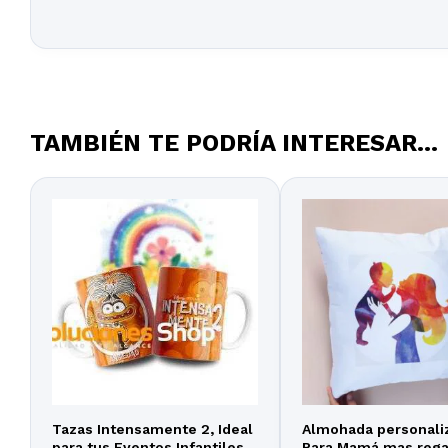
TAMBIÉN TE PODRÍA INTERESAR...
Tazas Intensamente 2, Ideal
Almohada personali
para tus Eventos Infantiles y
Para Mamá mas rega