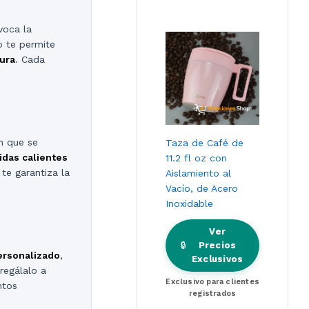
voca la
o te permite
ura
. Cada
n que se
Taza de Café de
idas calientes
11.2 fl oz con
 te garantiza la
Aislamiento al
Vacío, de Acero
Inoxidable
Ver
🔒
Precios
ersonalizado
,
Exclusivos
regálalo a
Exclusivo para clientes
ntos
registrados