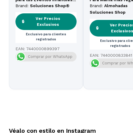
Fiestas
gratis
Brand:
Soluciones Shop®
Brand:
Almohadas
Soluciones Shop
Ver Precios
🔒
Exclusivos
Ver Precio
🔒
Exclusivo
Exclusivo para clientes
registrados
Exclusivo para cli
registrados
EAN:
7440000899397
EAN:
7440000833841
Comprar por WhatsApp
Comprar por W
Véalo con estilo en Instagram