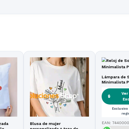
Lámpara de 
Minimalista 
en Blanco Acr
Ver
🔒
Ex
Exclusivo 
regi
EAN:
7440000
zada
Blusa de mujer
lo
personalizada + taza de