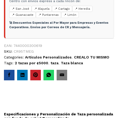
Centro con envíos express a cada rincón de:
📍 San José
📍 Alajuela
📍 Cartago
📍 Heredia
📍 Guanacaste
📍 Puntarenas
📍 Limón
🚀 Descuentos Especiales al Por Mayor para Empresas y Eventos
Corporativos. Envíos por Correos de CR y Mensajería.
EAN:
7440000300619
SKU:
CR95TMEG
Categories:
Artículos Personalizados
,
CREALO TU MISMO
Tags:
2 tazas por ¢5000
,
taza
,
Taza blanca
Especificaciones y Personalización de Taza personalizada