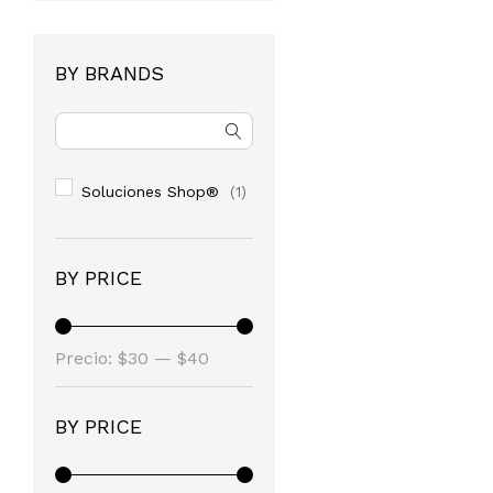
BY BRANDS
Soluciones Shop®
(1)
BY PRICE
Precio
Precio
Precio:
$30
—
$40
mínimo
máximo
BY PRICE