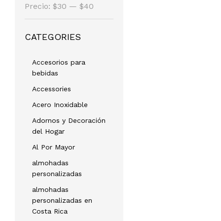
Precio
Precio
Precio:
$30
—
$40
mínimo
máximo
CATEGORIES
Accesorios para
bebidas
Accessories
Acero Inoxidable
Adornos y Decoración
del Hogar
Al Por Mayor
almohadas
personalizadas
almohadas
personalizadas en
Costa Rica