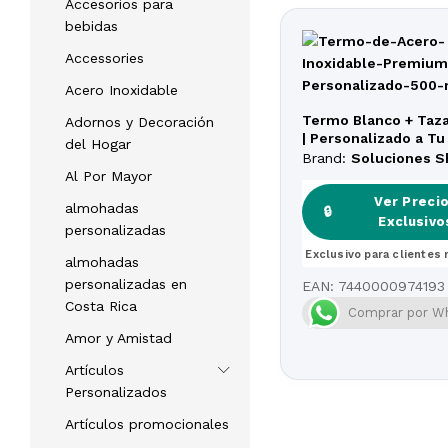
Accesorios para
bebidas
Accessories
Acero Inoxidable
Termo Blanco + Taza
Adornos y Decoración
| Personalizado a Tu
del Hogar
Alta Calidad
Brand:
Soluciones 
Al Por Mayor
Ver Preci
Ver Preci
almohadas
🔒
🔒
Exclusivo
Exclusivo
personalizadas
Exclusivo para clientes 
Exclusivo para clientes 
almohadas
personalizadas en
EAN:
7440000974193
Costa Rica
Comprar por W
Amor y Amistad
Artículos
Personalizados
Artículos promocionales