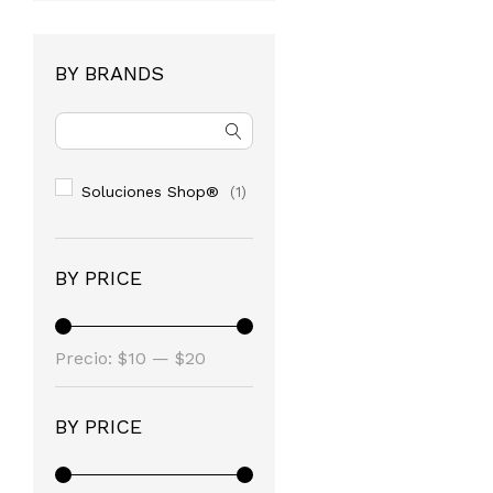
BY BRANDS
Soluciones Shop®
(1)
BY PRICE
Precio
Precio
Precio:
$10
—
$20
mínimo
máximo
BY PRICE