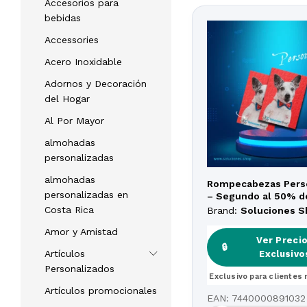
Accesorios para
bebidas
Accessories
Acero Inoxidable
Adornos y Decoración
del Hogar
Al Por Mayor
almohadas
personalizadas
almohadas
Rompecabezas Pers
personalizadas en
– Segundo al 50% d
descuento
Costa Rica
Brand:
Soluciones 
Amor y Amistad
Ver Preci
Ver Preci
🔒
🔒
Artículos
Exclusivo
Exclusivo
Personalizados
Exclusivo para clientes 
Exclusivo para clientes 
Artículos promocionales
EAN:
7440000891032