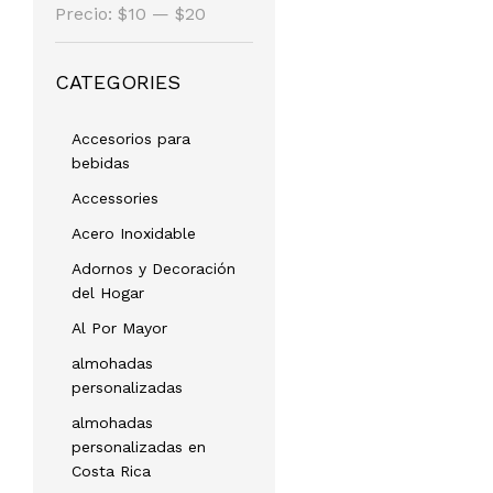
Precio
Precio
Precio:
$10
—
$20
mínimo
máximo
CATEGORIES
Accesorios para
bebidas
Accessories
Acero Inoxidable
Adornos y Decoración
del Hogar
Al Por Mayor
almohadas
personalizadas
almohadas
personalizadas en
Costa Rica